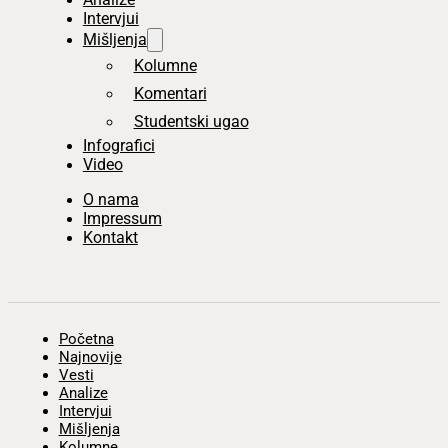
Intervjui
Mišljenja
Kolumne
Komentari
Studentski ugao
Infografici
Video
O nama
Impressum
Kontakt
Početna
Najnovije
Vesti
Analize
Intervjui
Mišljenja
Kolumne