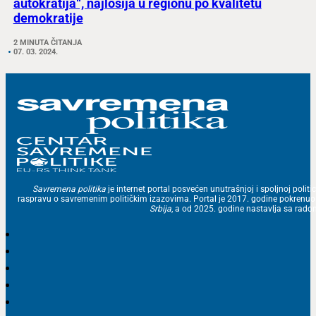
autokratija“, najlošija u regionu po kvalitetu
demokratije
2 MINUTA ČITANJA
07. 03. 2024.
Savremena politika
je internet portal posvećen unutrašnjoj i spoljnoj politic
raspravu o savremenim političkim izazovima. Portal je 2017. godine pokrenu
Srbija
, a od 2025. godine nastavlja sa ra