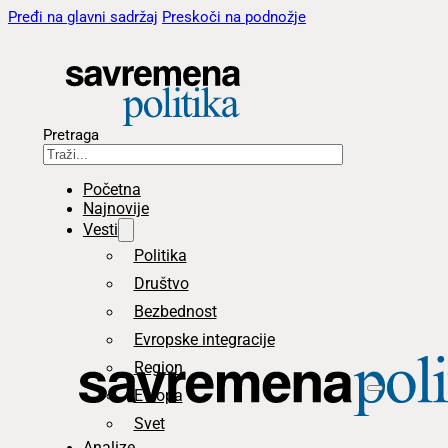
Pređi na glavni sadržaj
Preskoči na podnožje
Pretraga
Početna
Najnovije
Vesti
Politika
Društvo
Bezbednost
Evropske integracije
Region
Evropa
Svet
Analize