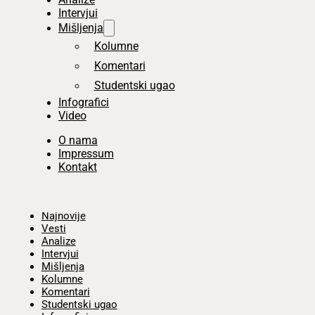
Intervjui
Mišljenja
Kolumne
Komentari
Studentski ugao
Infografici
Video
O nama
Impressum
Kontakt
Početna
Najnovije
Vesti
Analize
Intervjui
Mišljenja
Kolumne
Komentari
Studentski ugao