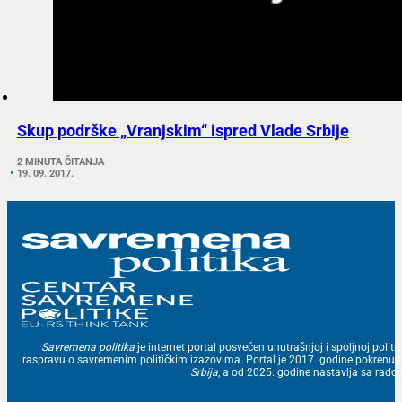
Skup podrške „Vranjskim“ ispred Vlade Srbije
2 MINUTA ČITANJA
19. 09. 2017.
Savremena politika
je internet portal posvećen unutrašnjoj i spoljnoj politic
raspravu o savremenim političkim izazovima. Portal je 2017. godine pokrenu
Srbija
, a od 2025. godine nastavlja sa ra