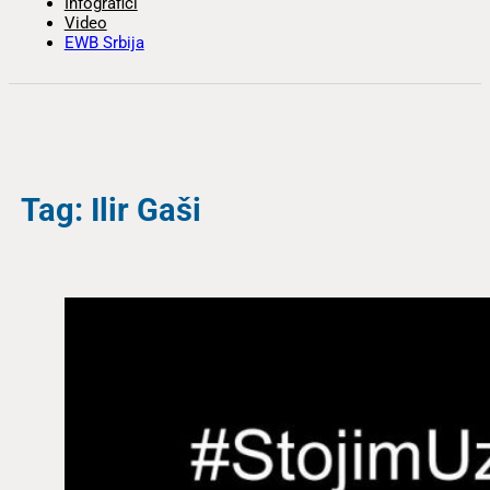
Infografici
Video
EWB Srbija
Tag: Ilir Gaši