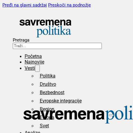
Pređi na glavni sadržaj
Preskoči na podnožje
Pretraga
Početna
Najnovije
Vesti
Politika
Društvo
Bezbednost
Evropske integracije
Region
Evropa
Svet
Analize