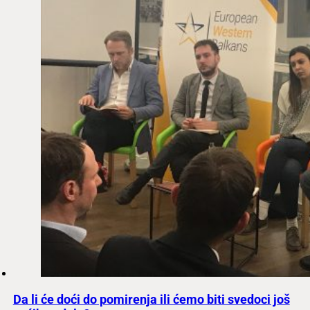
Da li će doći do pomirenja ili ćemo biti svedoci još