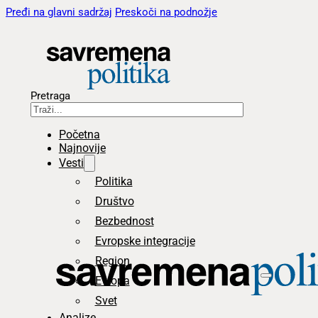
Pređi na glavni sadržaj
Preskoči na podnožje
Pretraga
Početna
Najnovije
Vesti
Politika
Društvo
Bezbednost
Evropske integracije
Region
Evropa
Svet
Analize