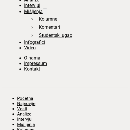
Intervjui
Mišljenja
Kolumne
Komentari
Studentski ugao
Infografici
Video
O nama
Impressum
Kontakt
Početna
Najnovije
Vesti
Analize
Intervjui
Mišljenja
Kolumne