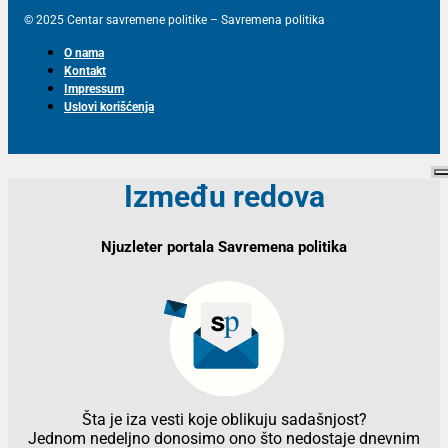
© 2025 Centar savremene politike – Savremena politika
O nama
Kontakt
Impressum
Uslovi korišćenja
Između redova
Njuzleter portala Savremena politika
Šta je iza vesti koje oblikuju sadašnjost?
Jednom nedeljno donosimo ono što nedostaje dnevnim