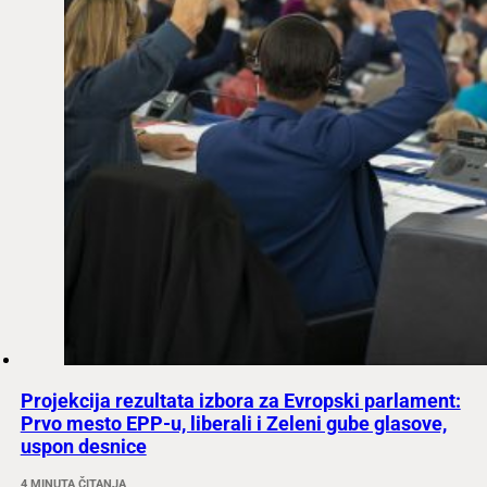
Projekcija rezultata izbora za Evropski parlament:
Prvo mesto EPP-u, liberali i Zeleni gube glasove,
uspon desnice
4 MINUTA ČITANJA