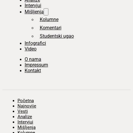
Intervjui
Mišljenja
Kolumne
Komentari
Studentski ugao
Infografici
Video
O nama
Impressum
Kontakt
Početna
Najnovije
Vesti
Analize
Intervjui
Mišljenja
Kolumne