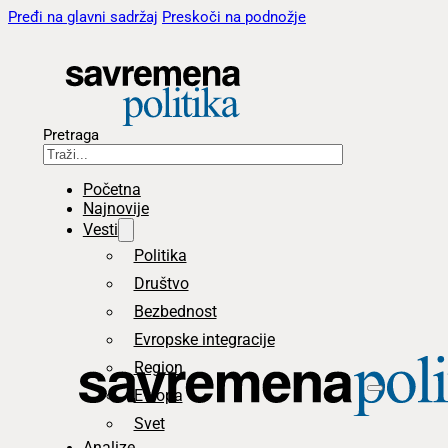
Pređi na glavni sadržaj
Preskoči na podnožje
Pretraga
Početna
Najnovije
Vesti
Politika
Društvo
Bezbednost
Evropske integracije
Region
Evropa
Svet
Analize