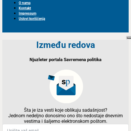
O nama
Kontakt
Impressum
Uslovi korišćenja
Između redova
Njuzleter portala Savremena politika
Šta je iza vesti koje oblikuju sadašnjost?
Jednom nedeljno donosimo ono što nedostaje dnevnim
vestima i šaljemo elektronskom poštom.