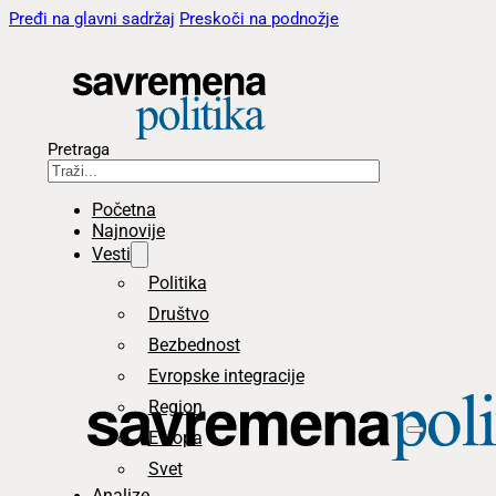
Pređi na glavni sadržaj
Preskoči na podnožje
Pretraga
Početna
Najnovije
Vesti
Politika
Društvo
Bezbednost
Evropske integracije
Region
Evropa
Svet
Analize