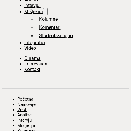
Intervjui
Mišljenja
Kolumne
Komentari
Studentski ugao
Infografici
Video
O nama
Impressum
Kontakt
Početna
Najnovije
Vesti
Analize
Intervjui
Mišljenja
Kolumne