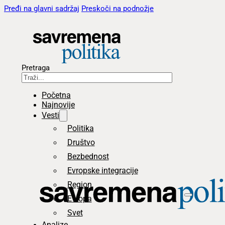
Pređi na glavni sadržaj
Preskoči na podnožje
Pretraga
Početna
Najnovije
Vesti
Politika
Društvo
Bezbednost
Evropske integracije
Region
Evropa
Svet
Analize