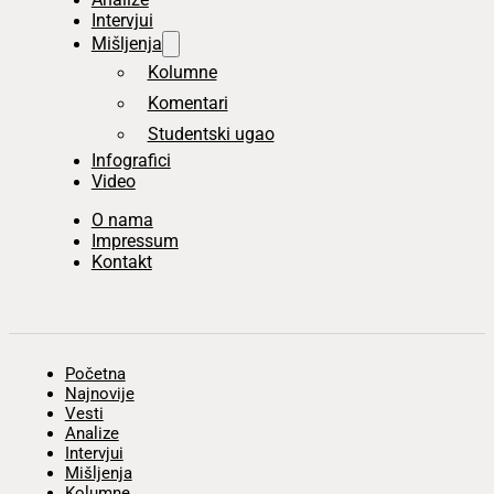
Intervjui
Mišljenja
Kolumne
Komentari
Studentski ugao
Infografici
Video
O nama
Impressum
Kontakt
Početna
Najnovije
Vesti
Analize
Intervjui
Mišljenja
Kolumne