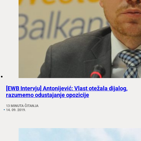
[EWB Intervju] Antonijević: Vlast otežala dijalog,
razumemo odustajanje opozicije
13 MINUTA ČITANJA
14. 09. 2019.