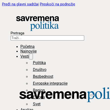
Pređi na glavni sadržaj
Preskoči na podnožje
Pretraga
Početna
Najnovije
Vesti
Politika
Društvo
Bezbednost
Evropske integracije
Region
Evropa
Svet
Analize