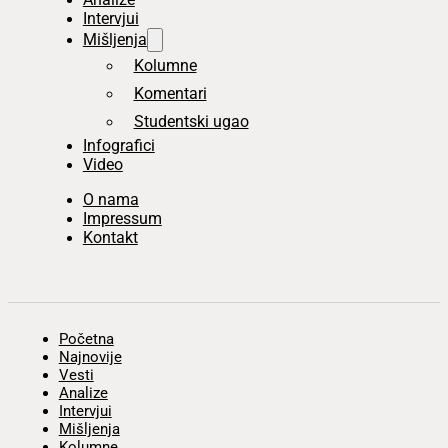
Intervjui
Mišljenja
Kolumne
Komentari
Studentski ugao
Infografici
Video
O nama
Impressum
Kontakt
Početna
Najnovije
Vesti
Analize
Intervjui
Mišljenja
Kolumne