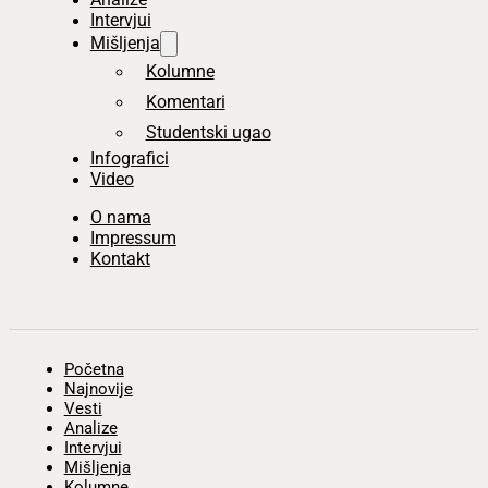
Intervjui
Mišljenja
Kolumne
Komentari
Studentski ugao
Infografici
Video
O nama
Impressum
Kontakt
Početna
Najnovije
Vesti
Analize
Intervjui
Mišljenja
Kolumne