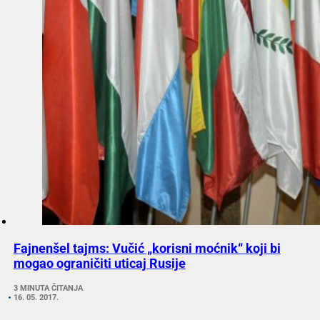
Fajnenšel tajms: Vučić „korisni moćnik“ koji bi
mogao ograničiti uticaj Rusije
3 MINUTA ČITANJA
16. 05. 2017.