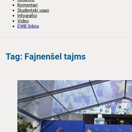
Komentari
Studentski ugao
Infografici
Video
EWB Srbija
Tag: Fajnenšel tajms