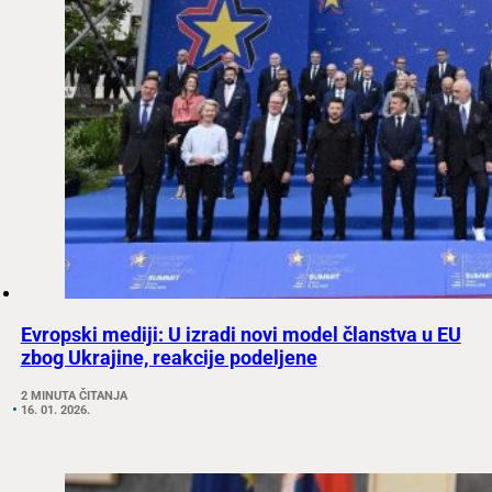
Evropski mediji: U izradi novi model članstva u EU
zbog Ukrajine, reakcije podeljene
2 MINUTA ČITANJA
16. 01. 2026.