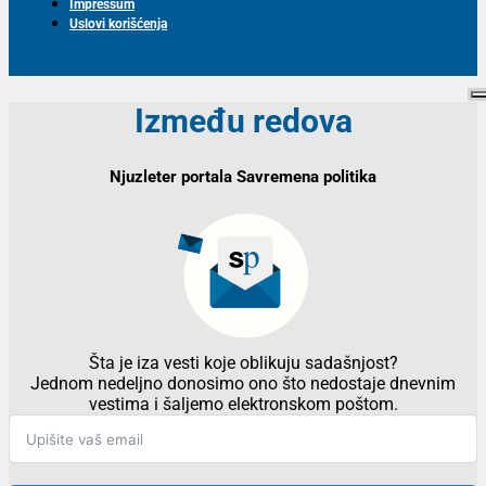
Impressum
Uslovi korišćenja
Između redova
Njuzleter portala Savremena politika
Šta je iza vesti koje oblikuju sadašnjost?
Jednom nedeljno donosimo ono što nedostaje dnevnim
vestima i šaljemo elektronskom poštom.