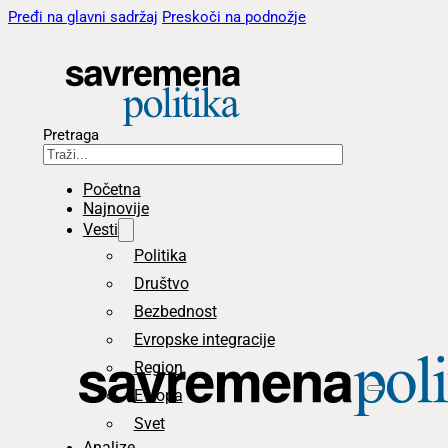
Pređi na glavni sadržaj
Preskoči na podnožje
Pretraga
Početna
Najnovije
Vesti
Politika
Društvo
Bezbednost
Evropske integracije
Region
Evropa
Svet
Analize