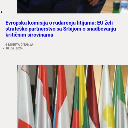
Evropska komisija o rudarenju litijuma: EU želi
strateško partnerstvo sa Srbijom o snadbevanju
kritičnim sirovinama
6 MINUTA ČITANJA
18. 06. 2024.