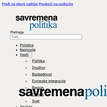
Pređi na glavni sadržaj
Preskoči na podnožje
Pretraga
Početna
Najnovije
Vesti
Politika
Društvo
Bezbednost
Evropske integracije
Region
Evropa
Svet
Analize