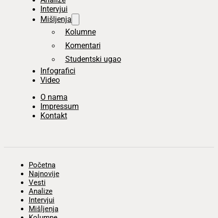
Intervjui
Mišljenja
Kolumne
Komentari
Studentski ugao
Infografici
Video
O nama
Impressum
Kontakt
Početna
Najnovije
Vesti
Analize
Intervjui
Mišljenja
Kolumne