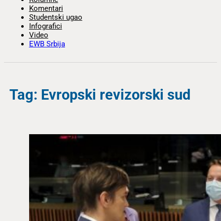
Komentari
Studentski ugao
Infografici
Video
EWB Srbija
Tag: Evropski revizorski sud