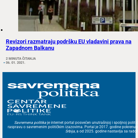
Revizori razmatraju podršku EU vladavini prava na
Zapadnom Balkanu
2 MINUTA ČITANJA
06. 01. 2021.
Savremena politika
je internet portal posvećen unutrašnjoj i spoljnoj politic
raspravu o savremenim političkim izazovima. Portal je 2017. godine pokrenu
Srbija
, a od 2025. godine nastavlja sa ra