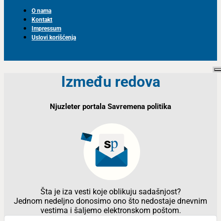
O nama
Kontakt
Impressum
Uslovi korišćenja
Između redova
Njuzleter portala Savremena politika
Šta je iza vesti koje oblikuju sadašnjost?
Jednom nedeljno donosimo ono što nedostaje dnevnim
vestima i šaljemo elektronskom poštom.