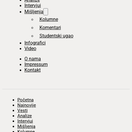
Intervjui
Mišljenja
Kolumne
Komentari
Studentski ugao
Infografici
Video
O nama
Impressum
Kontakt
Početna
Najnovije
Vesti
Analize
Intervjui
Mišljenja
Kolumne