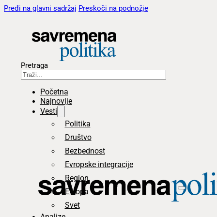
Pređi na glavni sadržaj
Preskoči na podnožje
Pretraga
Početna
Najnovije
Vesti
Politika
Društvo
Bezbednost
Evropske integracije
Region
Evropa
Svet
Analize