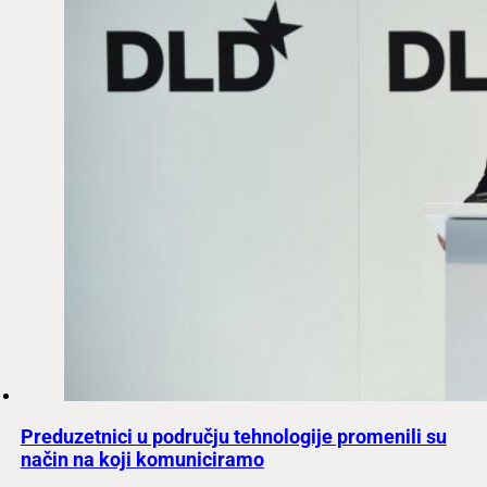
Preduzetnici u području tehnologije promenili su
način na koji komuniciramo