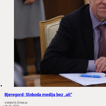
Bjeregord: Sloboda medija bez „ali“
4 MINUTA ČITANJA
19. 01. 2018.