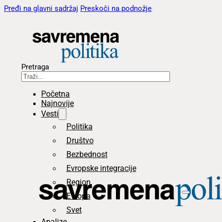
Pređi na glavni sadržaj
Preskoči na podnožje
Pretraga
Početna
Najnovije
Vesti
Politika
Društvo
Bezbednost
Evropske integracije
Region
Evropa
Svet
Analize