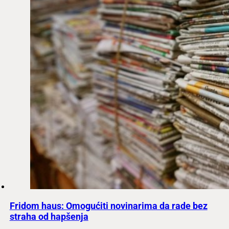
Fridom haus: Omogućiti novinarima da rade bez
straha od hapšenja