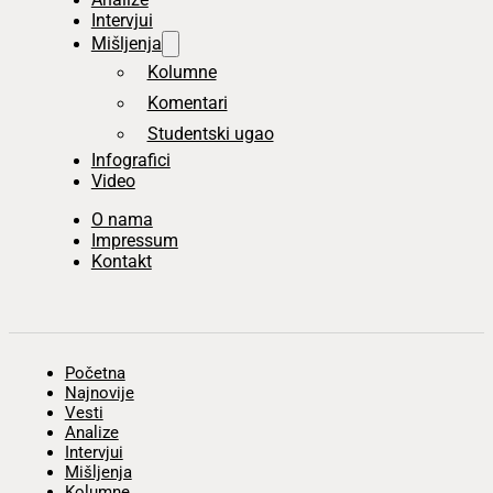
Intervjui
Mišljenja
Kolumne
Komentari
Studentski ugao
Infografici
Video
O nama
Impressum
Kontakt
Početna
Najnovije
Vesti
Analize
Intervjui
Mišljenja
Kolumne