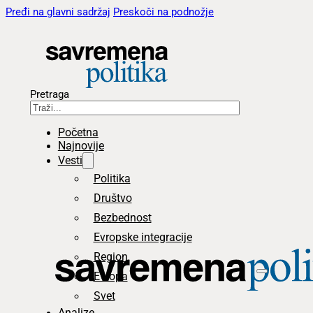
Pređi na glavni sadržaj
Preskoči na podnožje
Pretraga
Početna
Najnovije
Vesti
Politika
Društvo
Bezbednost
Evropske integracije
Region
Evropa
Svet
Analize