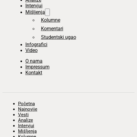
Intervjui
Mišljenja
Kolumne
Komentari
Studentski ugao
Infografici
Video
O nama
Impressum
Kontakt
Početna
Najnovije
Vesti
Analize
Intervjui
Mišljenja
Kolumne