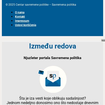
© 2025 Centar savremene politike – Savremena politika
O nama
Kontakt
Impressum
Uslovi korišćenja
Između redova
Njuzleter portala Savremena politika
Šta je iza vesti koje oblikuju sadašnjost?
Jednom nedeljno donosimo ono što nedostaje dnevnim