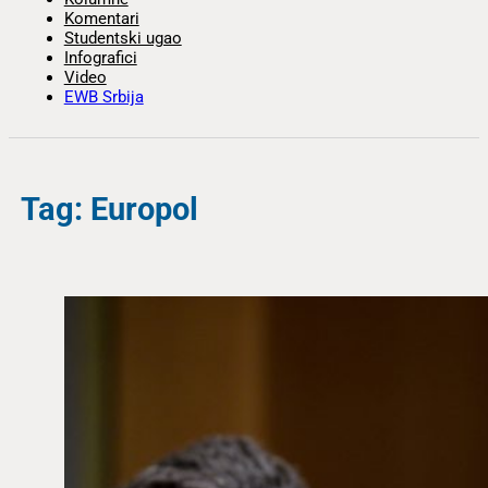
Komentari
Studentski ugao
Infografici
Video
EWB Srbija
Tag: Europol