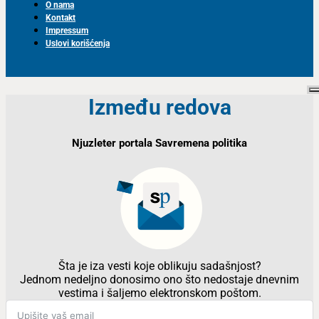
O nama
Kontakt
Impressum
Uslovi korišćenja
Između redova
Njuzleter portala Savremena politika
Šta je iza vesti koje oblikuju sadašnjost?
Jednom nedeljno donosimo ono što nedostaje dnevnim
vestima i šaljemo elektronskom poštom.