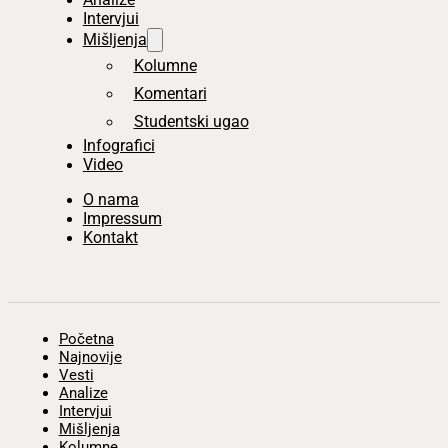
Intervjui
Mišljenja
Kolumne
Komentari
Studentski ugao
Infografici
Video
O nama
Impressum
Kontakt
Početna
Najnovije
Vesti
Analize
Intervjui
Mišljenja
Kolumne