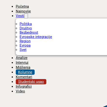
Početna
Najnovije
Vesti
Politika
Društvo
Bezbednost
Evropske integracije
Region
Evropa
Svet
Analize
Intervjui
Mišljenja
Kolumne
Komentari
Studentski ugao
Infografici
Video