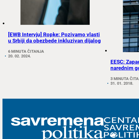
[EWB Intervju] Ropke: Pozivamo vlasti
u Srbiji da obezbede inkluzivan dijalog
6 MINUTA ČITANJA
20. 02. 2024.
EESC: Zapad
narednim g
3 MINUTA ČIT
31. 01. 2018.