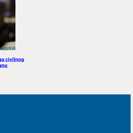
ga civilnog
anu