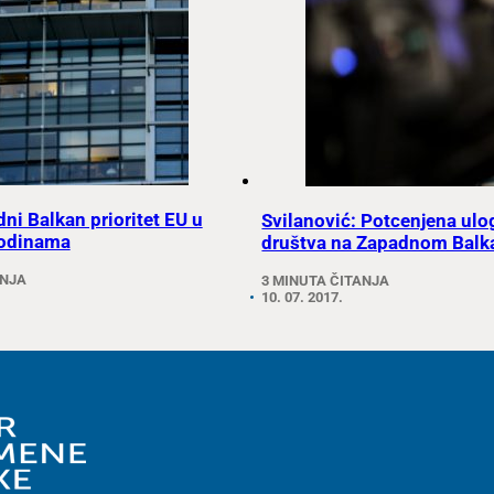
ni Balkan prioritet EU u
Svilanović: Potcenjena ulo
odinama
društva na Zapadnom Balk
ANJA
3 MINUTA ČITANJA
10. 07. 2017.