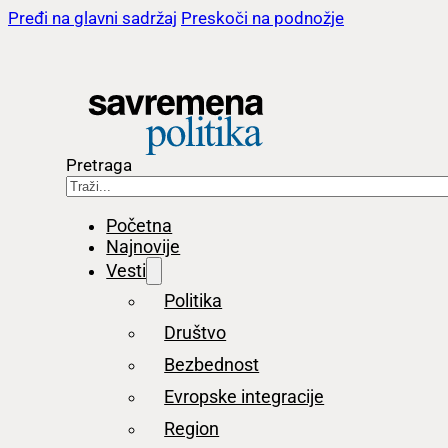
Pređi na glavni sadržaj
Preskoči na podnožje
Pretraga
Početna
Najnovije
Vesti
Politika
Društvo
Bezbednost
Evropske integracije
Region