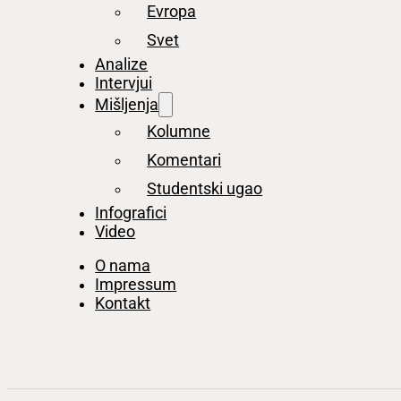
Evropa
Svet
Analize
Intervjui
Mišljenja
Kolumne
Komentari
Studentski ugao
Infografici
Video
O nama
Impressum
Kontakt