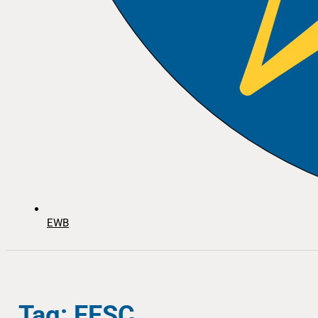
EWB
Tag: EESC