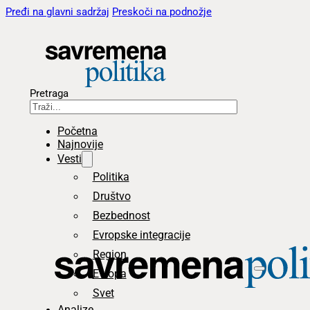
Pređi na glavni sadržaj
Preskoči na podnožje
Pretraga
Početna
Najnovije
Vesti
Politika
Društvo
Bezbednost
Evropske integracije
Region
Evropa
Svet
Analize