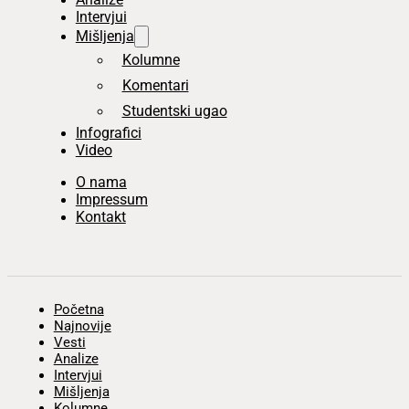
Intervjui
Mišljenja
Kolumne
Komentari
Studentski ugao
Infografici
Video
O nama
Impressum
Kontakt
Početna
Najnovije
Vesti
Analize
Intervjui
Mišljenja
Kolumne