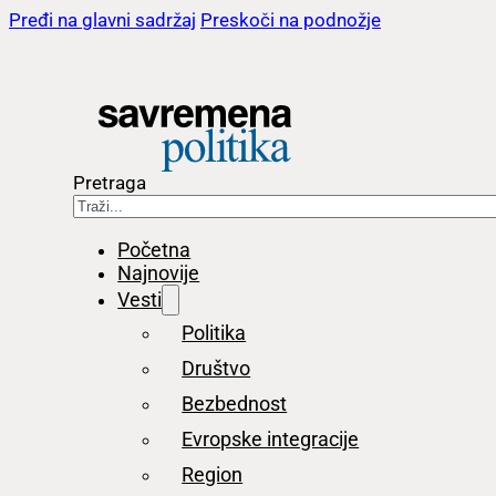
Pređi na glavni sadržaj
Preskoči na podnožje
Pretraga
Početna
Najnovije
Vesti
Politika
Društvo
Bezbednost
Evropske integracije
Region