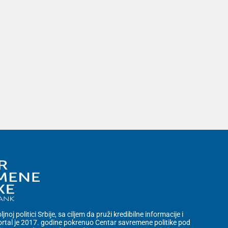
noj politici Srbije, sa ciljem da pruži kredibilne informacije i
rtal je 2017. godine pokrenuo Centar savremene politike pod