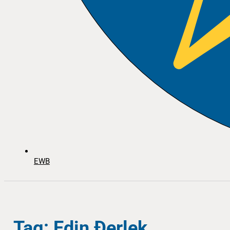
EWB
Tag: Edin Đerlek