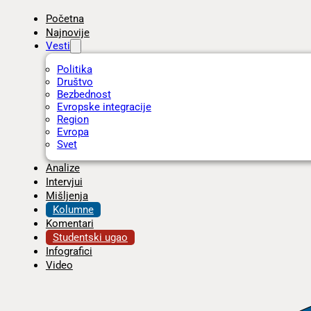
Početna
Najnovije
Vesti
Politika
Društvo
Bezbednost
Evropske integracije
Region
Evropa
Svet
Analize
Intervjui
Mišljenja
Kolumne
Komentari
Studentski ugao
Infografici
Video