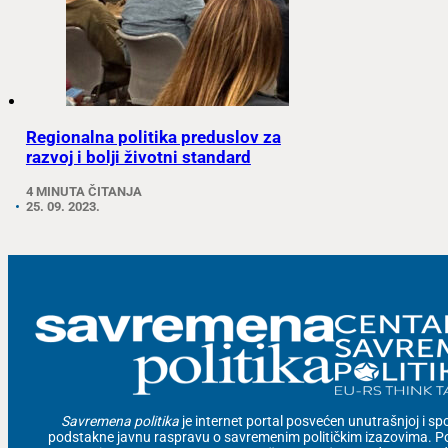
Regionalna politika preduslov za
razvoj i bolji životni standard
4 MINUTA ČITANJA
25. 09. 2023.
Savremena politika
je internet portal posvećen unutrašnjoj i spolj
podstakne javnu raspravu o savremenim političkim izazovima. Po