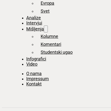
Evropa
Svet
Analize
Intervjui
Mišljenja
Kolumne
Komentari
Studentski ugao
Infografici
Video
O nama
Impressum
Kontakt