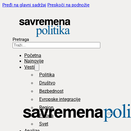
Pređi na glavni sadržaj
Preskoči na podnožje
Pretraga
Početna
Najnovije
Vesti
Politika
Društvo
Bezbednost
Evropske integracije
Region
Evropa
Svet
Analize