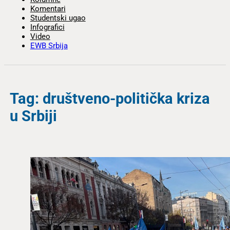
Komentari
Studentski ugao
Infografici
Video
EWB Srbija
Tag: društveno-politička kriza
u Srbiji