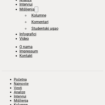
Intervjui
Mišljenja
Kolumne
Komentari
Studentski ugao
Infografici
Video
O nama
Impressum
Kontakt
Početna
Najnovije
Vesti
Analize
Intervjui
Mišljenja
Kolumne