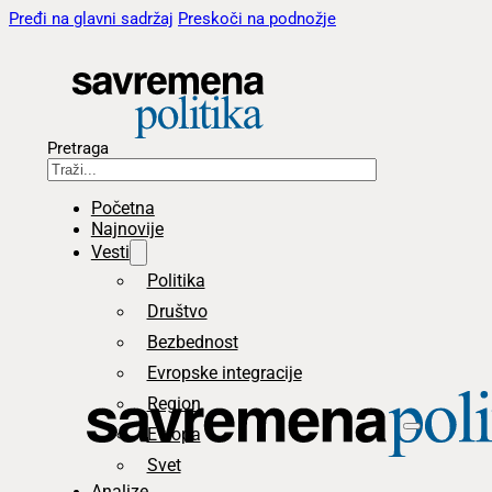
Pređi na glavni sadržaj
Preskoči na podnožje
Pretraga
Početna
Najnovije
Vesti
Politika
Društvo
Bezbednost
Evropske integracije
Region
Evropa
Svet
Analize