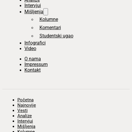
Intervjui
Mišljenja
Kolumne
Komentari
Studentski ugao
Infografici
Video
O nama
Impressum
Kontakt
Početna
Najnovije
Vesti
Analize
Intervjui
Mišljenja
Kolumne