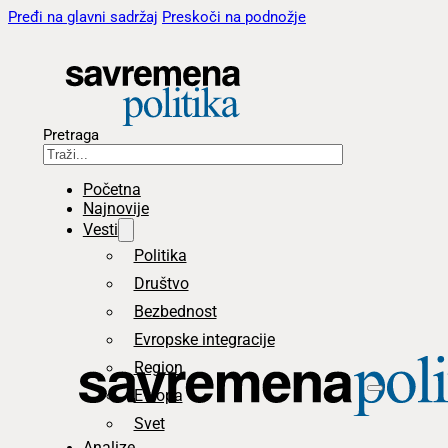
Pređi na glavni sadržaj
Preskoči na podnožje
Pretraga
Početna
Najnovije
Vesti
Politika
Društvo
Bezbednost
Evropske integracije
Region
Evropa
Svet
Analize