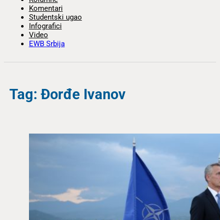
Komentari
Studentski ugao
Infografici
Video
EWB Srbija
Tag: Đorđe Ivanov