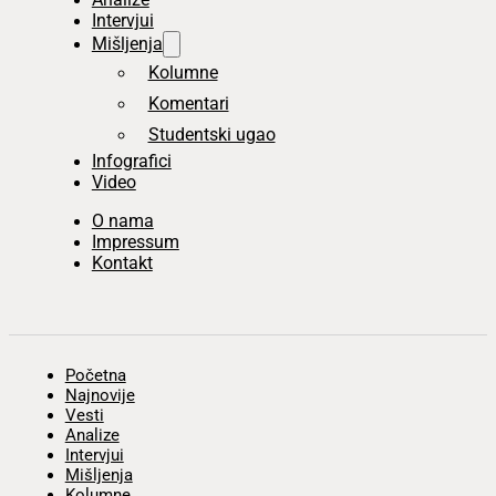
Intervjui
Mišljenja
Kolumne
Komentari
Studentski ugao
Infografici
Video
O nama
Impressum
Kontakt
Početna
Najnovije
Vesti
Analize
Intervjui
Mišljenja
Kolumne