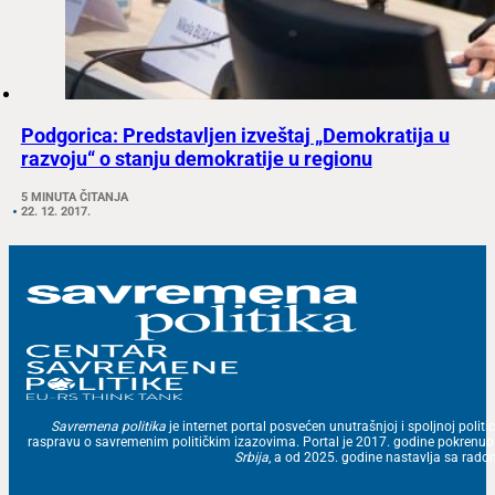
Podgorica: Predstavljen izveštaj „Demokratija u
razvoju“ o stanju demokratije u regionu
5 MINUTA ČITANJA
22. 12. 2017.
Savremena politika
je internet portal posvećen unutrašnjoj i spoljnoj politic
raspravu o savremenim političkim izazovima. Portal je 2017. godine pokrenu
Srbija
, a od 2025. godine nastavlja sa ra