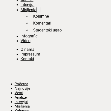
Intervjui
Mišljenja
Kolumne
Komentari
Studentski ugao
Infografici
Video
O nama
Impressum
Kontakt
Početna
Najnovije
Vesti
Analize
Intervjui
Mišljenja
Kolumne