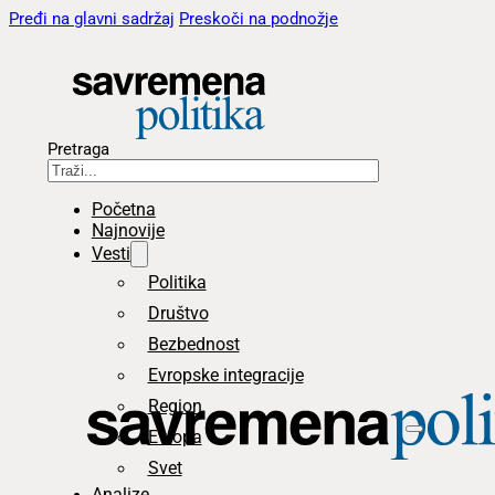
Pređi na glavni sadržaj
Preskoči na podnožje
Pretraga
Početna
Najnovije
Vesti
Politika
Društvo
Bezbednost
Evropske integracije
Region
Evropa
Svet
Analize