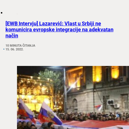
[EWB Intervju] Lazarević: Vlast u Srbiji ne
komunicira evropske integracije na adekvatan
način
10 MINUTA ČITANJA
15. 06. 2022.