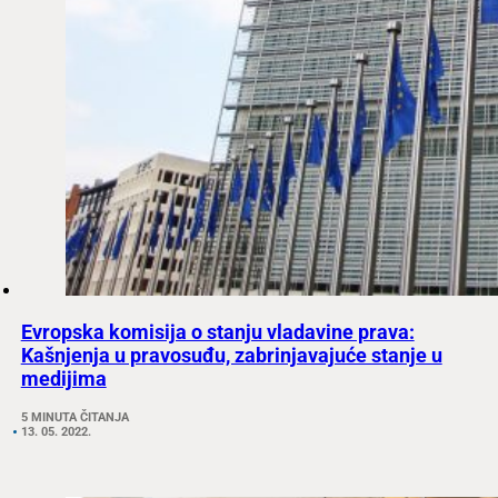
Evropska komisija o stanju vladavine prava:
Kašnjenja u pravosuđu, zabrinjavajuće stanje u
medijima
5 MINUTA ČITANJA
13. 05. 2022.