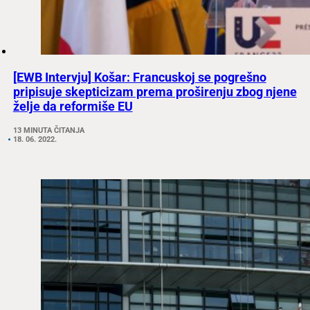
[EWB Intervju] Košar: Francuskoj se pogrešno
pripisuje skepticizam prema proširenju zbog njene
želje da reformiše EU
13 MINUTA ČITANJA
18. 06. 2022.