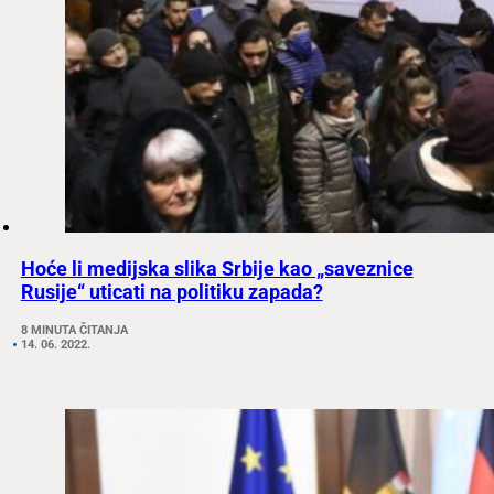
Hoće li medijska slika Srbije kao „saveznice
Rusije“ uticati na politiku zapada?
8 MINUTA ČITANJA
14. 06. 2022.