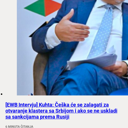
[EWB Intervju] Kuhta: Češka će se zalagati za
otvaranje klastera sa Srbijom i ako se ne uskladi
sa sankcijama prema Rusiji
6 MINUTA ČITANJA