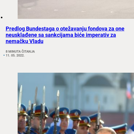
Predlog Bundestaga o otežavanju fondova za one
neusklađene sa sankcijama biće imperativ za
nemačku Vladu
8 MINUTA ČITANJA
11. 05. 2022.