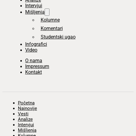
Intervjui
Mišljenja
Kolumne
Komentari
Studentski ugao
Infografici
Video
O nama
Impressum
Kontakt
Početna
Najnovije
Vesti
Analize
Intervjui
Mišljenja
Kolumne