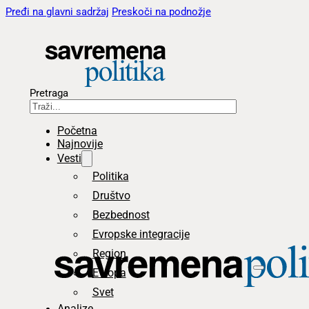
Pređi na glavni sadržaj
Preskoči na podnožje
Pretraga
Početna
Najnovije
Vesti
Politika
Društvo
Bezbednost
Evropske integracije
Region
Evropa
Svet
Analize