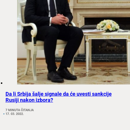
Da li Srbija šalje signale da će uvesti sankcije
Rusiji nakon izbora?
7 MINUTA ČITANJA
17. 03. 2022.