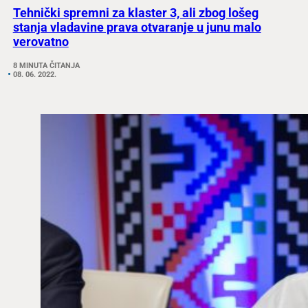
Tehnički spremni za klaster 3, ali zbog lošeg
stanja vladavine prava otvaranje u junu malo
verovatno
8 MINUTA ČITANJA
08. 06. 2022.