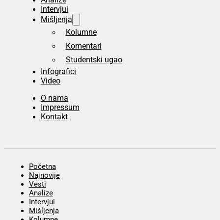
Intervjui
Mišljenja
Kolumne
Komentari
Studentski ugao
Infografici
Video
O nama
Impressum
Kontakt
Početna
Najnovije
Vesti
Analize
Intervjui
Mišljenja
Kolumne