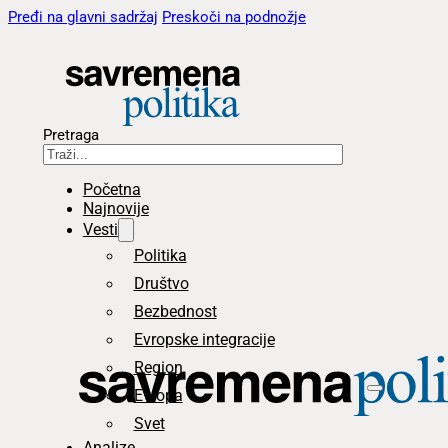
Pređi na glavni sadržaj
Preskoči na podnožje
Pretraga
Početna
Najnovije
Vesti
Politika
Društvo
Bezbednost
Evropske integracije
Region
Evropa
Svet
Analize