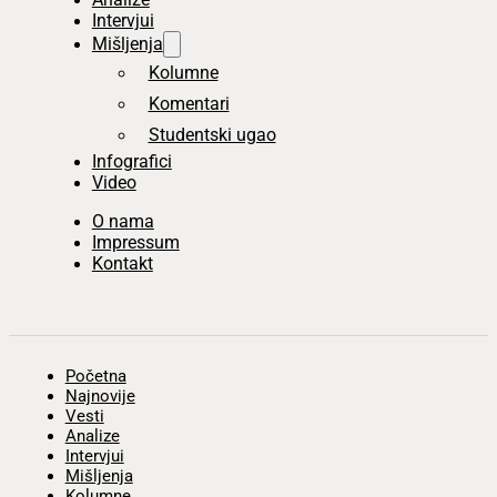
Intervjui
Mišljenja
Kolumne
Komentari
Studentski ugao
Infografici
Video
O nama
Impressum
Kontakt
Početna
Najnovije
Vesti
Analize
Intervjui
Mišljenja
Kolumne