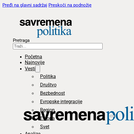
Pređi na glavni sadržaj
Preskoči na podnožje
Pretraga
Početna
Najnovije
Vesti
Politika
Društvo
Bezbednost
Evropske integracije
Region
Evropa
Svet
Analize