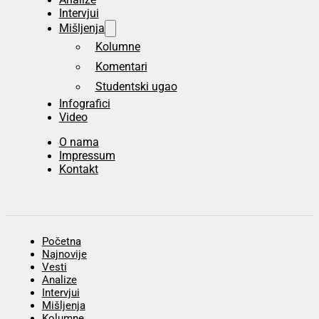
Intervjui
Mišljenja
Kolumne
Komentari
Studentski ugao
Infografici
Video
O nama
Impressum
Kontakt
Početna
Najnovije
Vesti
Analize
Intervjui
Mišljenja
Kolumne