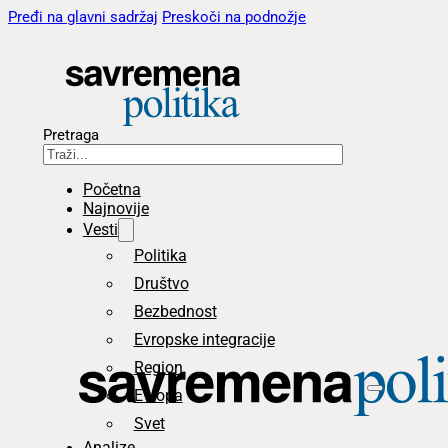
Pređi na glavni sadržaj
Preskoči na podnožje
Pretraga
Početna
Najnovije
Vesti
Politika
Društvo
Bezbednost
Evropske integracije
Region
Evropa
Svet
Analize