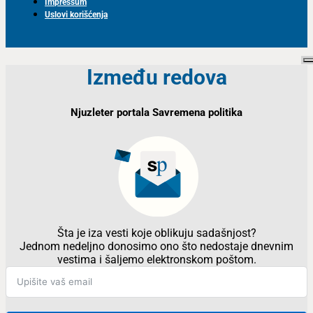
Impressum
Uslovi korišćenja
Između redova
Njuzleter portala Savremena politika
Šta je iza vesti koje oblikuju sadašnjost?
Jednom nedeljno donosimo ono što nedostaje dnevnim
vestima i šaljemo elektronskom poštom.