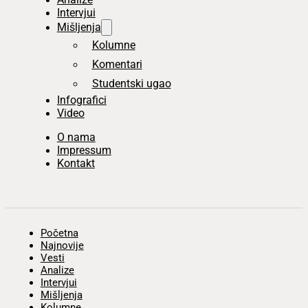
Intervjui
Mišljenja
Kolumne
Komentari
Studentski ugao
Infografici
Video
O nama
Impressum
Kontakt
Početna
Najnovije
Vesti
Analize
Intervjui
Mišljenja
Kolumne