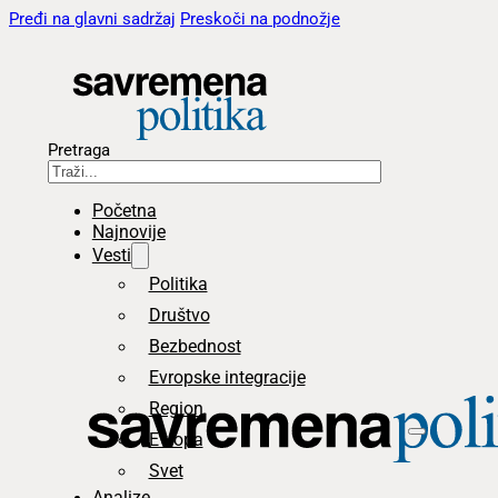
Pređi na glavni sadržaj
Preskoči na podnožje
Pretraga
Početna
Najnovije
Vesti
Politika
Društvo
Bezbednost
Evropske integracije
Region
Evropa
Svet
Analize