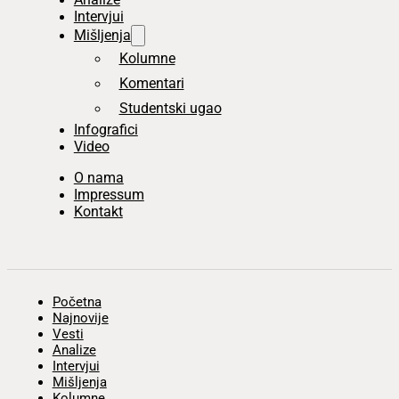
Intervjui
Mišljenja
Kolumne
Komentari
Studentski ugao
Infografici
Video
O nama
Impressum
Kontakt
Početna
Najnovije
Vesti
Analize
Intervjui
Mišljenja
Kolumne