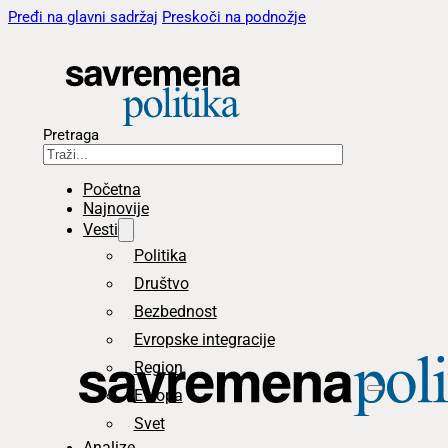
Pređi na glavni sadržaj
Preskoči na podnožje
Pretraga
Početna
Najnovije
Vesti
Politika
Društvo
Bezbednost
Evropske integracije
Region
Evropa
Svet
Analize