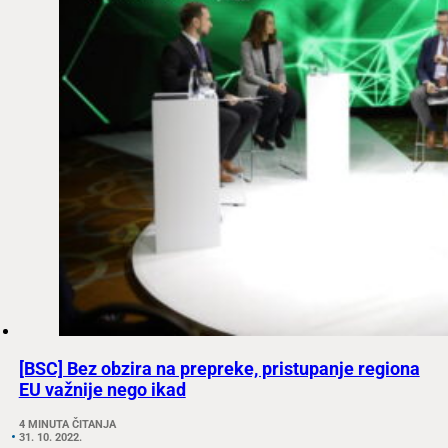
[BSC] Bez obzira na prepreke, pristupanje regiona
EU važnije nego ikad
4 MINUTA ČITANJA
31. 10. 2022.