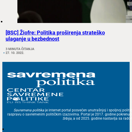
[BSC] Žiofre: Politika proširenja strateško
ulaganje u bezbednost
3 MINUTA ČITANJA
27. 10. 2022.
Savremena politika
je internet portal posvećen unutrašnjoj i spoljnoj politic
raspravu o savremenim političkim izazovima. Portal je 2017. godine pokrenu
Srbija
, a od 2025. godine nastavlja sa ra