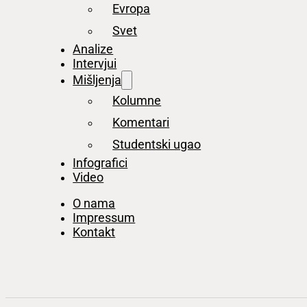
Evropa
Svet
Analize
Intervjui
Mišljenja
Kolumne
Komentari
Studentski ugao
Infografici
Video
O nama
Impressum
Kontakt