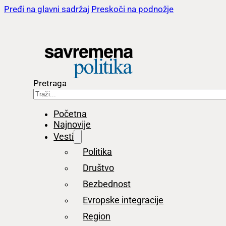
Pređi na glavni sadržaj
Preskoči na podnožje
Pretraga
Početna
Najnovije
Vesti
Politika
Društvo
Bezbednost
Evropske integracije
Region