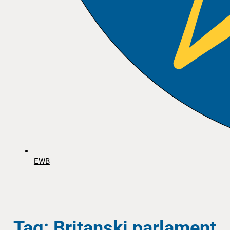
EWB
Tag: Britanski parlament