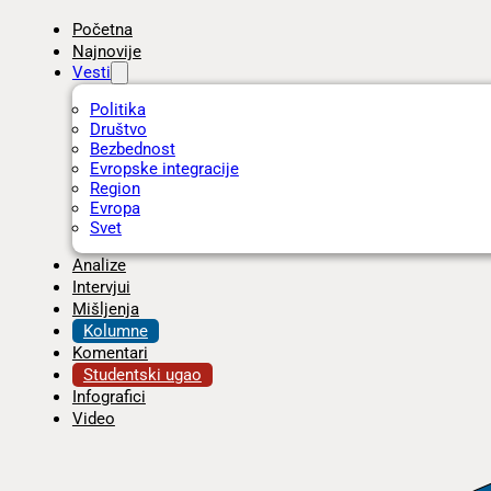
Početna
Najnovije
Vesti
Politika
Društvo
Bezbednost
Evropske integracije
Region
Evropa
Svet
Analize
Intervjui
Mišljenja
Kolumne
Komentari
Studentski ugao
Infografici
Video