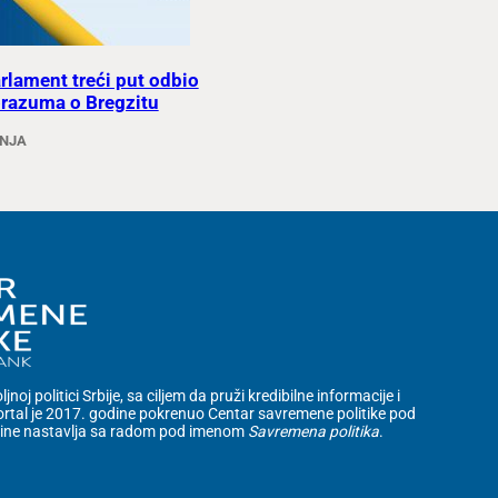
arlament treći put odbio
razuma o Bregzitu
ANJA
noj politici Srbije, sa ciljem da pruži kredibilne informacije i
rtal je 2017. godine pokrenuo Centar savremene politike pod
dine nastavlja sa radom pod imenom
Savremena politika
.