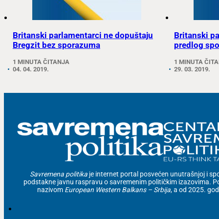
Britanski parlamentarci ne dopuštaju
Britanski p
Bregzit bez sporazuma
predlog spo
1 MINUTA ČITANJA
1 MINUTA ČIT
04. 04. 2019.
29. 03. 2019.
Savremena politika
je internet portal posvećen unutrašnjoj i spolj
podstakne javnu raspravu o savremenim političkim izazovima. Po
nazivom
European Western Balkans – Srbija
, a od 2025. go