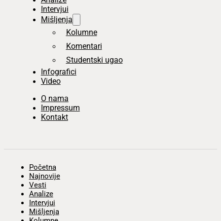
Intervjui
Mišljenja
Kolumne
Komentari
Studentski ugao
Infografici
Video
O nama
Impressum
Kontakt
Početna
Najnovije
Vesti
Analize
Intervjui
Mišljenja
Kolumne