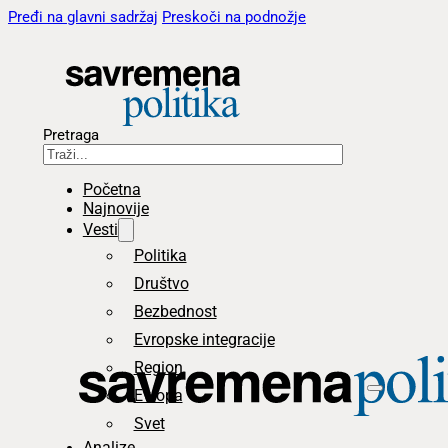
Pređi na glavni sadržaj
Preskoči na podnožje
Pretraga
Početna
Najnovije
Vesti
Politika
Društvo
Bezbednost
Evropske integracije
Region
Evropa
Svet
Analize