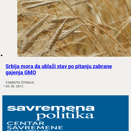
Srbija mora da ublaži stav po pitanju zabrane
gajenja GMO
4 MINUTA ČITANJA
03. 05. 2017.