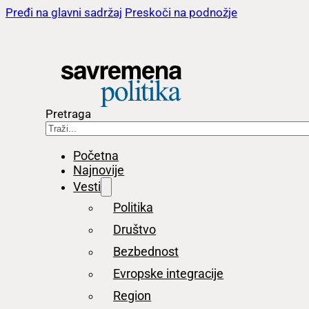
Pređi na glavni sadržaj
Preskoči na podnožje
Pretraga
Početna
Najnovije
Vesti
Politika
Društvo
Bezbednost
Evropske integracije
Region