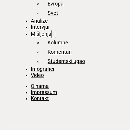
Evropa
Svet
Analize
Intervjui
Mišljenja
Kolumne
Komentari
Studentski ugao
Infografici
Video
O nama
Impressum
Kontakt