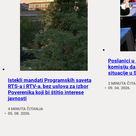
Poslanici u
komisiju da
situacije u S
Istekli mandati Programskih saveta
2 MINUTA ČIT
RTS-a i RTV-a, bez uslova za izbor
09. 04. 2026.
Poverenika koji bi štitio interese
javnosti
4 MINUTA ČITANJA
05. 08. 2026.