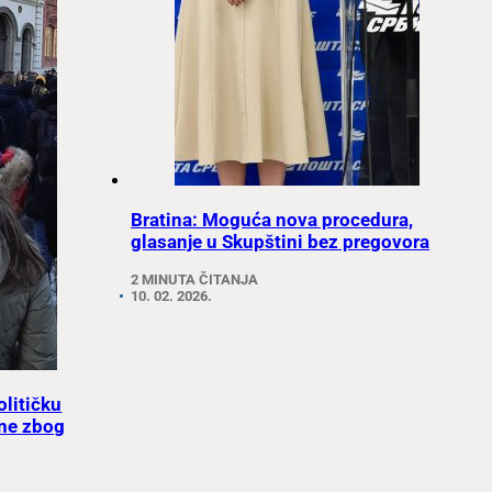
Bratina: Moguća nova procedura,
glasanje u Skupštini bez pregovora
2 MINUTA ČITANJA
10. 02. 2026.
olitičku
ine zbog