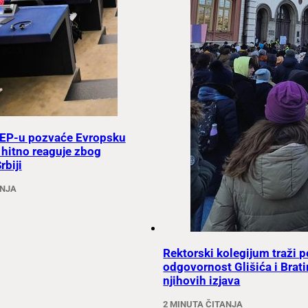
 EP-u pozvaće Evropsku
 hitno reaguje zbog
rbiji
ANJA
Rektorski kolegijum traži p
odgovornost Glišića i Brat
njihovih izjava
2 MINUTA ČITANJA