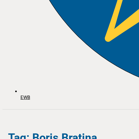
EWB
Tag: Boris Bratina