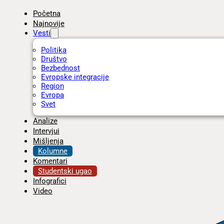
Početna
Najnovije
Vesti
Politika
Društvo
Bezbednost
Evropske integracije
Region
Evropa
Svet
Analize
Intervjui
Mišljenja
Kolumne
Komentari
Studentski ugao
Infografici
Video