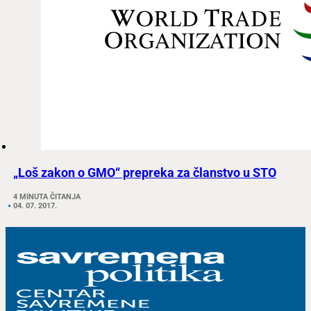
„Loš zakon o GMO“ prepreka za članstvo u STO
4 MINUTA ČITANJA
04. 07. 2017.