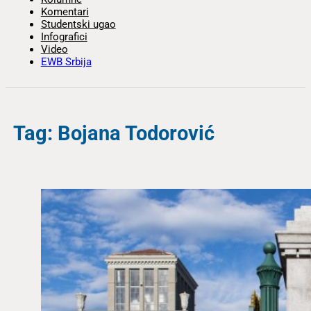
Komentari
Studentski ugao
Infografici
Video
EWB Srbija
Tag: Bojana Todorović