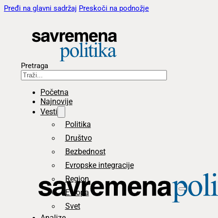
Pređi na glavni sadržaj
Preskoči na podnožje
Pretraga
Početna
Najnovije
Vesti
Politika
Društvo
Bezbednost
Evropske integracije
Region
Evropa
Svet
Analize