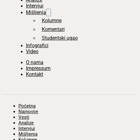
Intervjui
Mišljenja
Kolumne
Komentari
Studentski ugao
Infografici
Video
O nama
Impressum
Kontakt
Početna
Najnovije
Vesti
Analize
Intervjui
Mišljenja
Kolumne