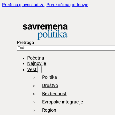
Pređi na glavni sadržaj
Preskoči na podnožje
Pretraga
Početna
Najnovije
Vesti
Politika
Društvo
Bezbednost
Evropske integracije
Region