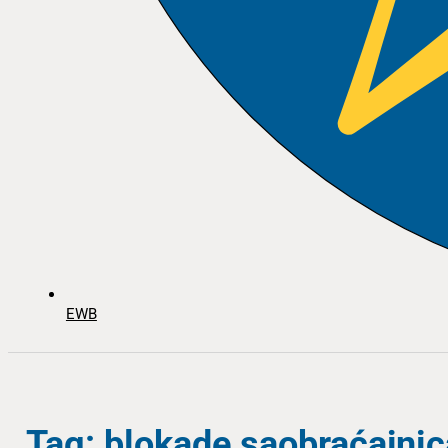
EWB
Tag: blokade saobraćajnic