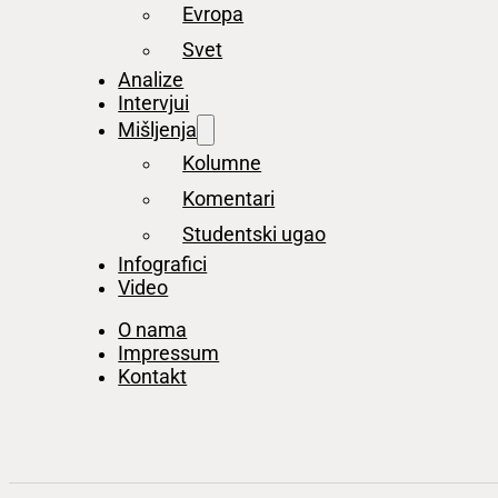
Evropa
Svet
Analize
Intervjui
Mišljenja
Kolumne
Komentari
Studentski ugao
Infografici
Video
O nama
Impressum
Kontakt