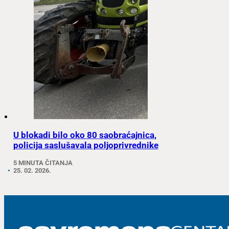
U blokadi bilo oko 80 saobraćajnica,
policija saslušavala poljoprivrednike
5 MINUTA ČITANJA
25. 02. 2026.