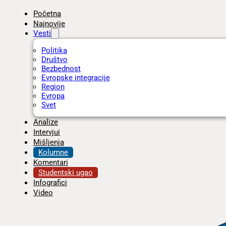
Početna
Najnovije
Vesti
Politika
Društvo
Bezbednost
Evropske integracije
Region
Evropa
Svet
Analize
Intervjui
Mišljenja
Kolumne
Komentari
Studentski ugao
Infografici
Video