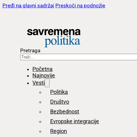
Pređi na glavni sadržaj
Preskoči na podnožje
Pretraga
Početna
Najnovije
Vesti
Politika
Društvo
Bezbednost
Evropske integracije
Region