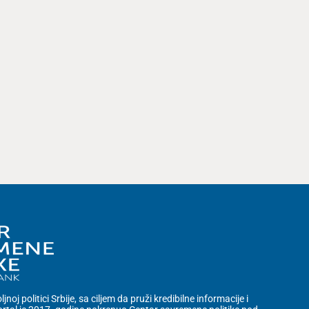
noj politici Srbije, sa ciljem da pruži kredibilne informacije i