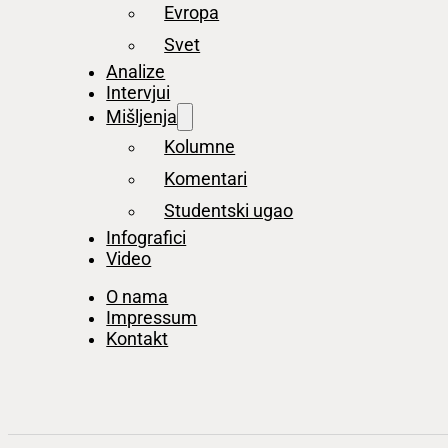
Evropa
Svet
Analize
Intervjui
Mišljenja
Kolumne
Komentari
Studentski ugao
Infografici
Video
O nama
Impressum
Kontakt