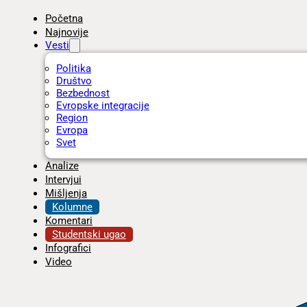
Početna
Najnovije
Vesti
Politika
Društvo
Bezbednost
Evropske integracije
Region
Evropa
Svet
Analize
Intervjui
Mišljenja
Kolumne
Komentari
Studentski ugao
Infografici
Video