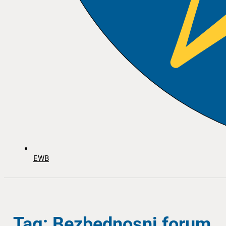
EWB
Tag: Bezbednosni forum