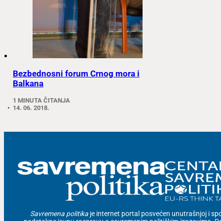
Bezbednosni forum Crnog mora i
Balkana
1 MINUTA ČITANJA
14. 06. 2018.
Savremena politika
je internet portal posvećen unutrašnjoj i spolj