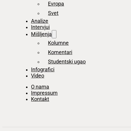
Evropa
Svet
Analize
Intervjui
Mišljenja
Kolumne
Komentari
Studentski ugao
Infografici
Video
O nama
Impressum
Kontakt