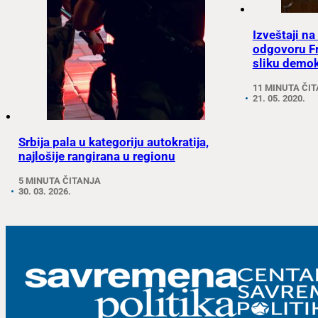
Izveštaji na
odgovoru Fr
sliku demokr
11 MINUTA ČI
21. 05. 2020.
Srbija pala u kategoriju autokratija,
najlošije rangirana u regionu
5 MINUTA ČITANJA
30. 03. 2026.