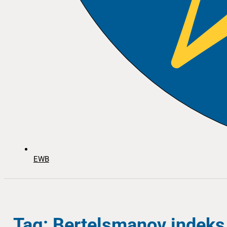
EWB
Tag: Bertelsmanov indeks