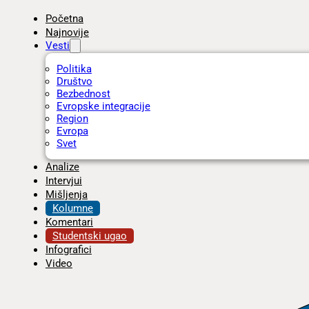
Početna
Najnovije
Vesti
Politika
Društvo
Bezbednost
Evropske integracije
Region
Evropa
Svet
Analize
Intervjui
Mišljenja
Kolumne
Komentari
Studentski ugao
Infografici
Video