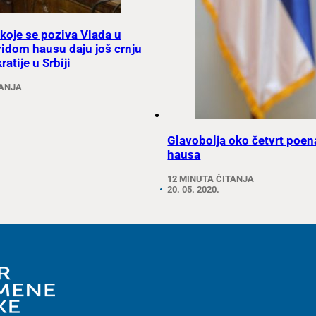
 koje se poziva Vlada u
idom hausu daju još crnju
atije u Srbiji
TANJA
Glavobolja oko četvrt poe
hausa
12 MINUTA ČITANJA
20. 05. 2020.