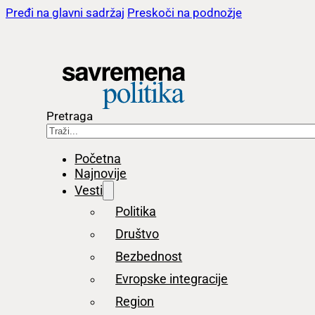
Pređi na glavni sadržaj
Preskoči na podnožje
Pretraga
Početna
Najnovije
Vesti
Politika
Društvo
Bezbednost
Evropske integracije
Region