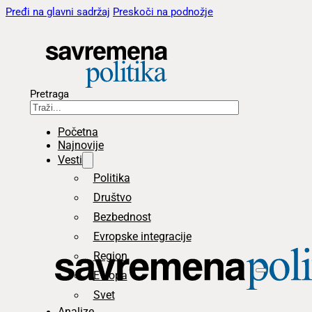
Pređi na glavni sadržaj
Preskoči na podnožje
Pretraga
Početna
Najnovije
Vesti
Politika
Društvo
Bezbednost
Evropske integracije
Region
Evropa
Svet
Analize