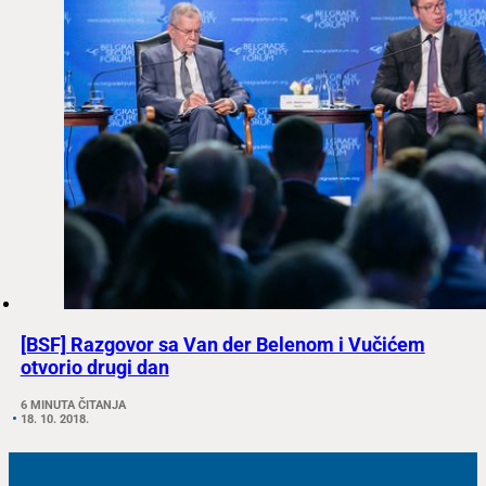
[BSF] Razgovor sa Van der Belenom i Vučićem
otvorio drugi dan
6 MINUTA ČITANJA
18. 10. 2018.