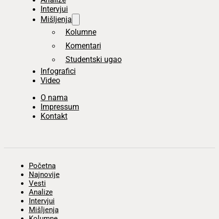
Intervjui
Mišljenja
Kolumne
Komentari
Studentski ugao
Infografici
Video
O nama
Impressum
Kontakt
Početna
Najnovije
Vesti
Analize
Intervjui
Mišljenja
Kolumne