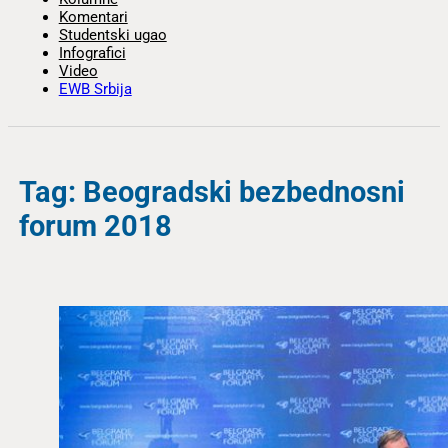
Komentari
Studentski ugao
Infografici
Video
EWB Srbija
Tag: Beogradski bezbednosni
forum 2018