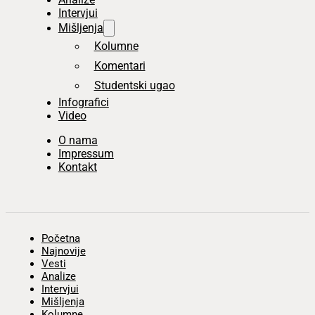
Intervjui
Mišljenja
Kolumne
Komentari
Studentski ugao
Infografici
Video
O nama
Impressum
Kontakt
Početna
Najnovije
Vesti
Analize
Intervjui
Mišljenja
Kolumne