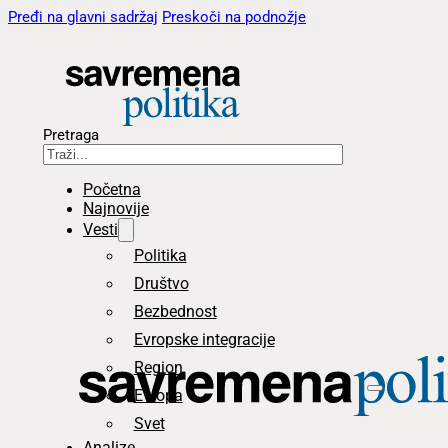
Pređi na glavni sadržaj
Preskoči na podnožje
Pretraga
Početna
Najnovije
Vesti
Politika
Društvo
Bezbednost
Evropske integracije
Region
Evropa
Svet
Analize