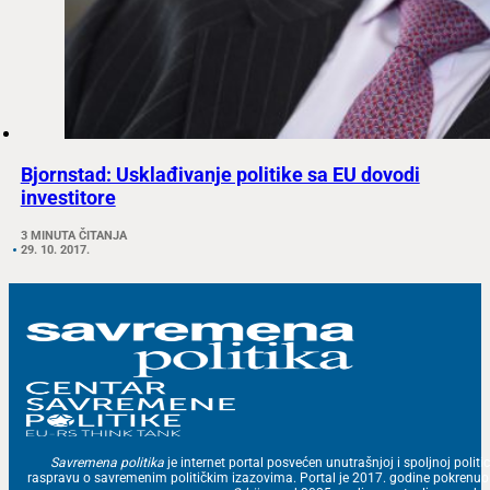
Bjornstad: Usklađivanje politike sa EU dovodi
investitore
3 MINUTA ČITANJA
29. 10. 2017.
Savremena politika
je internet portal posvećen unutrašnjoj i spoljnoj politic
raspravu o savremenim političkim izazovima. Portal je 2017. godine pokrenu