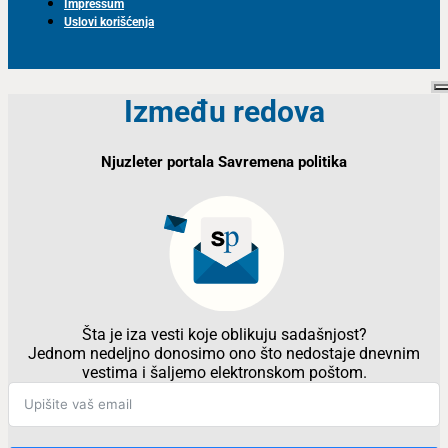
Impressum
Uslovi korišćenja
Između redova
Njuzleter portala Savremena politika
Šta je iza vesti koje oblikuju sadašnjost?
Jednom nedeljno donosimo ono što nedostaje dnevnim
vestima i šaljemo elektronskom poštom.