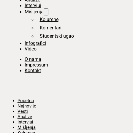
Intervjui
Mišljenja
Kolumne
Komentari
Studentski ugao
Infografici
Video
O nama
Impressum
Kontakt
Početna
Najnovije
Vesti
Analize
Intervjui
Mišljenja
Kolumne