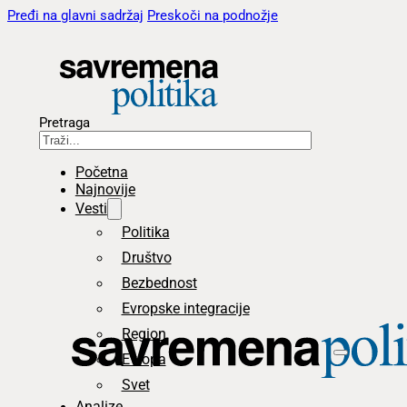
Pređi na glavni sadržaj
Preskoči na podnožje
Pretraga
Početna
Najnovije
Vesti
Politika
Društvo
Bezbednost
Evropske integracije
Region
Evropa
Svet
Analize