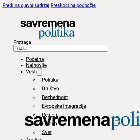
Pređi na glavni sadržaj
Preskoči na podnožje
Pretraga
Početna
Najnovije
Vesti
Politika
Društvo
Bezbednost
Evropske integracije
Region
Evropa
Svet
Analize