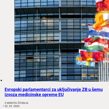
Evropski parlamentarci za uključivanje ZB u šemu
izvoza medicinske opreme EU
2 MINUTA ČITANJA
22. 03. 2020.