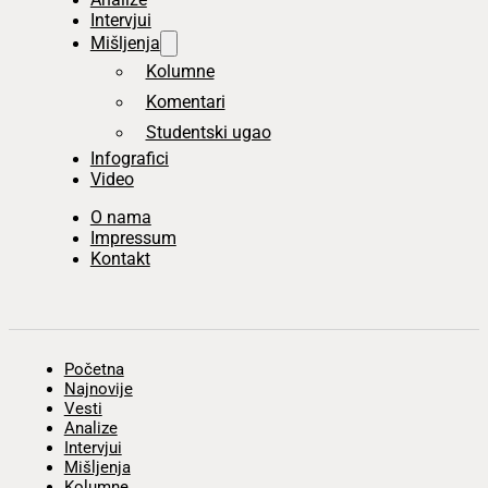
Intervjui
Mišljenja
Kolumne
Komentari
Studentski ugao
Infografici
Video
O nama
Impressum
Kontakt
Početna
Najnovije
Vesti
Analize
Intervjui
Mišljenja
Kolumne