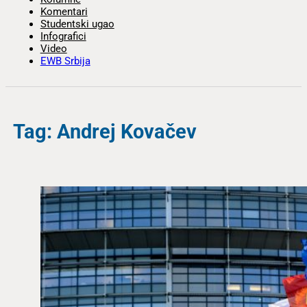
Komentari
Studentski ugao
Infografici
Video
EWB Srbija
Tag: Andrej Kovačev