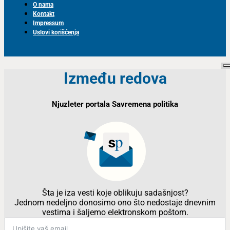
O nama
Kontakt
Impressum
Uslovi korišćenja
Između redova
Njuzleter portala Savremena politika
Šta je iza vesti koje oblikuju sadašnjost?
Jednom nedeljno donosimo ono što nedostaje dnevnim
vestima i šaljemo elektronskom poštom.