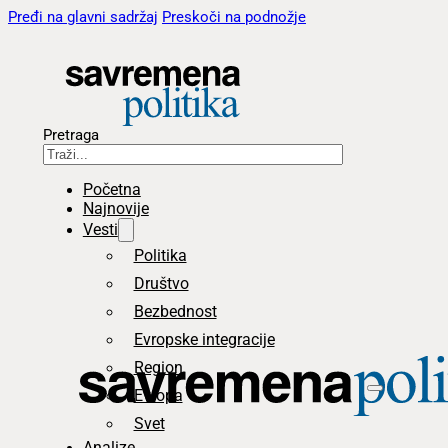
Pređi na glavni sadržaj
Preskoči na podnožje
Pretraga
Početna
Najnovije
Vesti
Politika
Društvo
Bezbednost
Evropske integracije
Region
Evropa
Svet
Analize