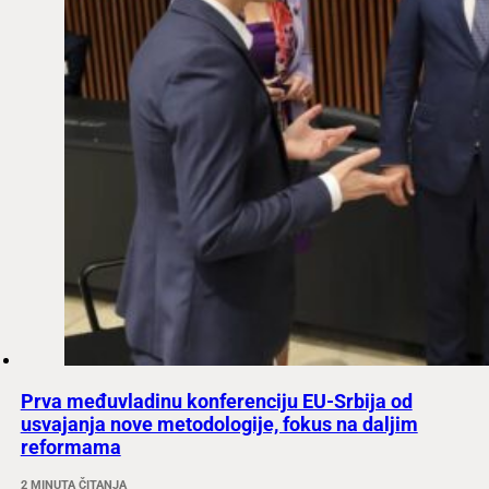
Prva međuvladinu konferenciju EU-Srbija od
usvajanja nove metodologije, fokus na daljim
reformama
2 MINUTA ČITANJA