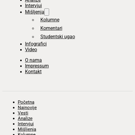
Intervjui
Mišljenja
Kolumne
Komentari
Studentski ugao
Infografici
Video
O nama
Impressum
Kontakt
Početna
Najnovije
Vesti
Analize
Intervjui
Mišljenja
Kolumne