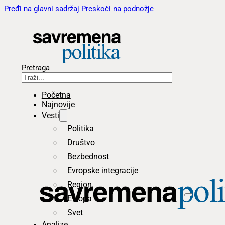
Pređi na glavni sadržaj
Preskoči na podnožje
Pretraga
Početna
Najnovije
Vesti
Politika
Društvo
Bezbednost
Evropske integracije
Region
Evropa
Svet
Analize