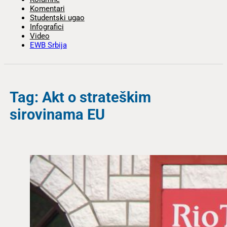
Komentari
Studentski ugao
Infografici
Video
EWB Srbija
Tag: Akt o strateškim
sirovinama EU