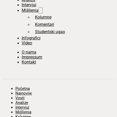
Intervjui
Mišljenja
Kolumne
Komentari
Studentski ugao
Infografici
Video
O nama
Impressum
Kontakt
Početna
Najnovije
Vesti
Analize
Intervjui
Mišljenja
Kolumne