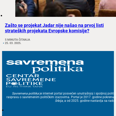
Zašto se projekat Jadar nije našao na prvoj listi
strateških projekata Evropske komisije?
5 MINUTA ČITANJA
25. 03. 2025.
Savremena politika
je internet portal posvećen unutrašnjoj i spoljnoj politic
raspravu o savremenim političkim izazovima. Portal je 2017. godine pokrenu
Srbija
, a od 2025. godine nastavlja sa ra