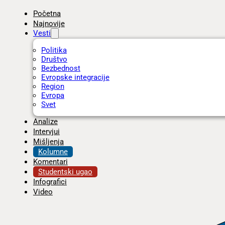
Početna
Najnovije
Vesti
Politika
Društvo
Bezbednost
Evropske integracije
Region
Evropa
Svet
Analize
Intervjui
Mišljenja
Kolumne
Komentari
Studentski ugao
Infografici
Video