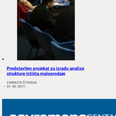
Predstavljen projekat za izradu analize
strukture tržišta maloprodaje
2 MINUTA ČITANJA
31. 05. 2017.