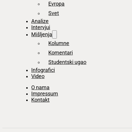
Evropa
Svet
Analize
Intervjui
Mišljenja
Kolumne
Komentari
Studentski ugao
Infografici
Video
O nama
Impressum
Kontakt