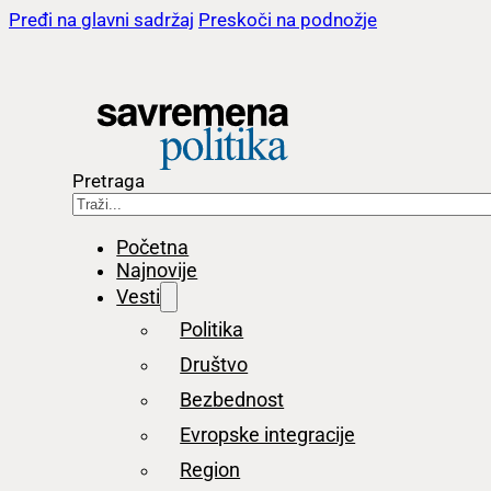
Pređi na glavni sadržaj
Preskoči na podnožje
Pretraga
Početna
Najnovije
Vesti
Politika
Društvo
Bezbednost
Evropske integracije
Region