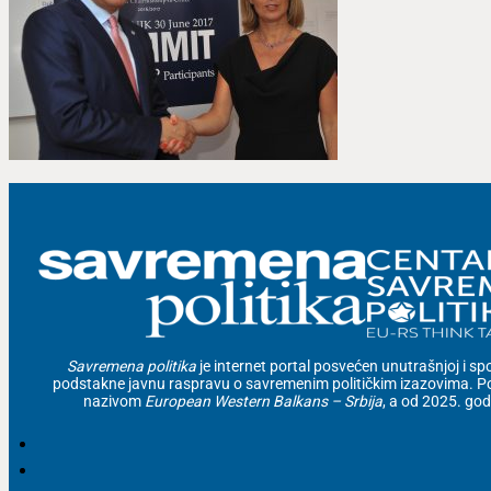
Savremena politika
je internet portal posvećen unutrašnjoj i spolj
podstakne javnu raspravu o savremenim političkim izazovima. Po
nazivom
European Western Balkans – Srbija
, a od 2025. go