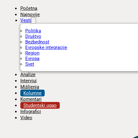
Početna
Najnovije
Vesti
Politika
Društvo
Bezbednost
Evropske integracije
Region
Evropa
Svet
Analize
Intervjui
Mišljenja
Kolumne
Komentari
Studentski ugao
Infografici
Video