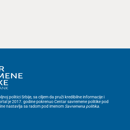
noj politici Srbije, sa ciljem da pruži kredibilne informacije i
rtal je 2017. godine pokrenuo Centar savremene politike pod
dine nastavlja sa radom pod imenom
Savremena politika
.