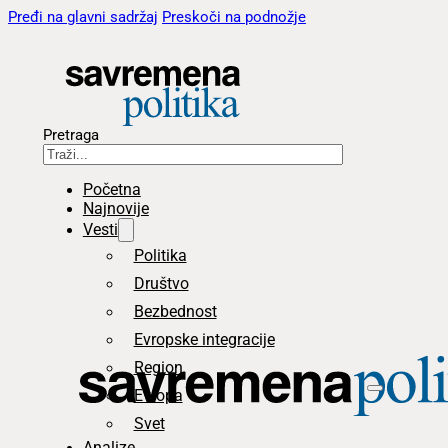
Pređi na glavni sadržaj
Preskoči na podnožje
Pretraga
Početna
Najnovije
Vesti
Politika
Društvo
Bezbednost
Evropske integracije
Region
Evropa
Svet
Analize