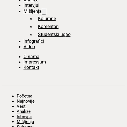
Intervjui
Mišljenja
Kolumne
Komentari
Studentski ugao
Infografici
Video
O nama
Impressum
Kontakt
Početna
Najnovije
Vesti
Analize
Intervjui
Mišljenja
Kolumne