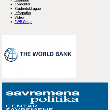
Komentari
Studentski ugao
Infografici
Video
EWB Srbija