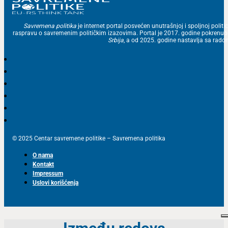
Savremena politika
je internet portal posvećen unutrašnjoj i spoljnoj politic
raspravu o savremenim političkim izazovima. Portal je 2017. godine pokrenu
Srbija
, a od 2025. godine nastavlja sa ra
© 2025 Centar savremene politike – Savremena politika
O nama
Kontakt
Impressum
Uslovi korišćenja