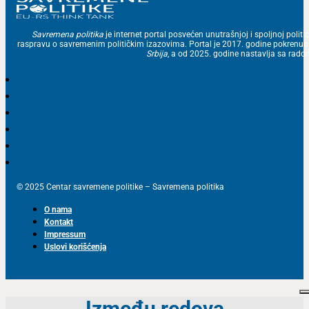
Savremena politika
je internet portal posvećen unutrašnjoj i spoljnoj politic
raspravu o savremenim političkim izazovima. Portal je 2017. godine pokrenu
Srbija
, a od 2025. godine nastavlja sa ra
© 2025 Centar savremene politike – Savremena politika
O nama
Kontakt
Impressum
Uslovi korišćenja
Između redova