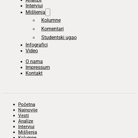
Intervjui
Mišljenja
Kolumne
Komentari
Studentski ugao
Infografici
Video
O nama
Impressum
Kontakt
Početna
Najnovije
Vesti
Analize
Intervjui
Mišljenja
Kolumne