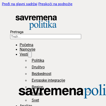
Pređi na glavni sadržaj
Preskoči na podnožje
Pretraga
Početna
Najnovije
Vesti
Politika
Društvo
Bezbednost
Evropske integracije
Region
Evropa
Svet
Analize