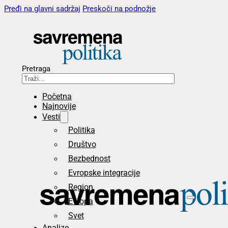
Pređi na glavni sadržaj
Preskoči na podnožje
Pretraga
Početna
Najnovije
Vesti
Politika
Društvo
Bezbednost
Evropske integracije
Region
Evropa
Svet
Analize