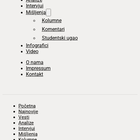
Intervjui
Mišljenja
Kolumne
Komentari
Studentski ugao
Infografici
Video
O nama
Impressum
Kontakt
Početna
Najnovije
Vesti
Analize
Intervjui
Mišljenja
Kolumne