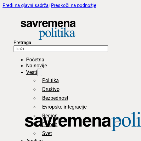
Pređi na glavni sadržaj
Preskoči na podnožje
Pretraga
Početna
Najnovije
Vesti
Politika
Društvo
Bezbednost
Evropske integracije
Region
Evropa
Svet
Analize