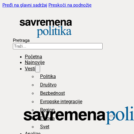
Pređi na glavni sadržaj
Preskoči na podnožje
Pretraga
Početna
Najnovije
Vesti
Politika
Društvo
Bezbednost
Evropske integracije
Region
Evropa
Svet
Analize