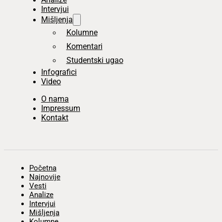
Intervjui
Mišljenja
Kolumne
Komentari
Studentski ugao
Infografici
Video
O nama
Impressum
Kontakt
Početna
Najnovije
Vesti
Analize
Intervjui
Mišljenja
Kolumne