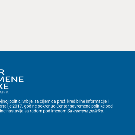
noj politici Srbije, sa ciljem da pruži kredibilne informacije i
rtal je 2017. godine pokrenuo Centar savremene politike pod
dine nastavlja sa radom pod imenom
Savremena politika
.