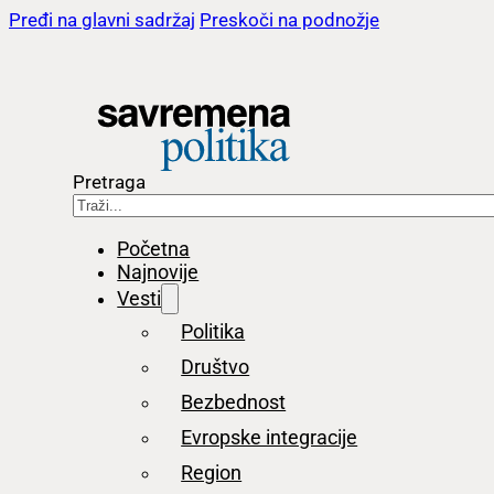
Pređi na glavni sadržaj
Preskoči na podnožje
Pretraga
Početna
Najnovije
Vesti
Politika
Društvo
Bezbednost
Evropske integracije
Region