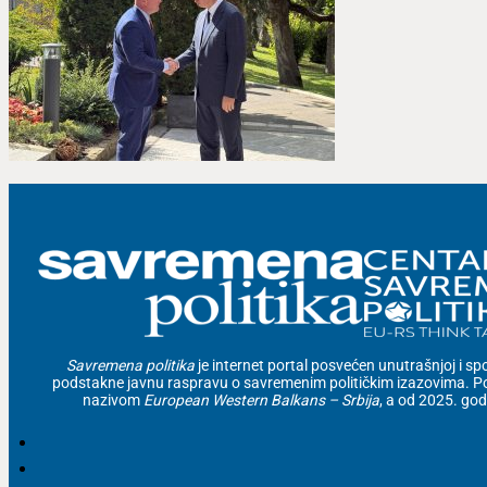
Savremena politika
je internet portal posvećen unutrašnjoj i spolj
podstakne javnu raspravu o savremenim političkim izazovima. Po
nazivom
European Western Balkans – Srbija
, a od 2025. go