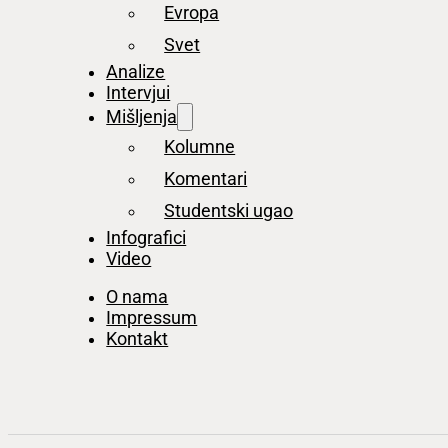
Evropa
Svet
Analize
Intervjui
Mišljenja
Kolumne
Komentari
Studentski ugao
Infografici
Video
O nama
Impressum
Kontakt