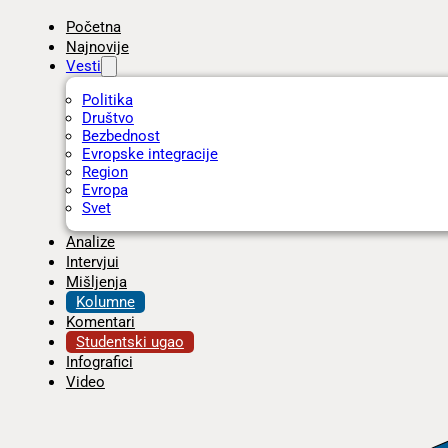
Početna
Najnovije
Vesti
Politika
Društvo
Bezbednost
Evropske integracije
Region
Evropa
Svet
Analize
Intervjui
Mišljenja
Kolumne
Komentari
Studentski ugao
Infografici
Video