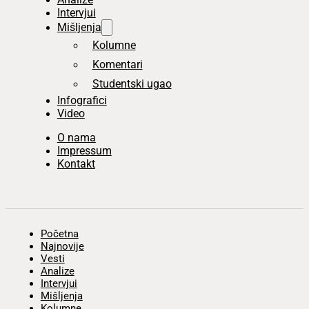
Intervjui
Mišljenja
Kolumne
Komentari
Studentski ugao
Infografici
Video
O nama
Impressum
Kontakt
Početna
Najnovije
Vesti
Analize
Intervjui
Mišljenja
Kolumne