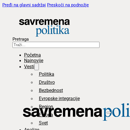
Pređi na glavni sadržaj
Preskoči na podnožje
Pretraga
Početna
Najnovije
Vesti
Politika
Društvo
Bezbednost
Evropske integracije
Region
Evropa
Svet
Analize