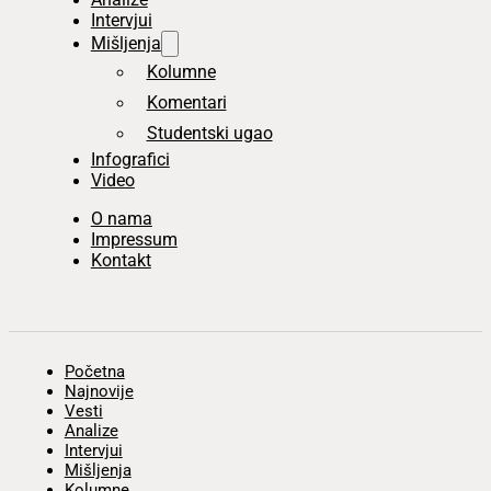
Intervjui
Mišljenja
Kolumne
Komentari
Studentski ugao
Infografici
Video
O nama
Impressum
Kontakt
Početna
Najnovije
Vesti
Analize
Intervjui
Mišljenja
Kolumne