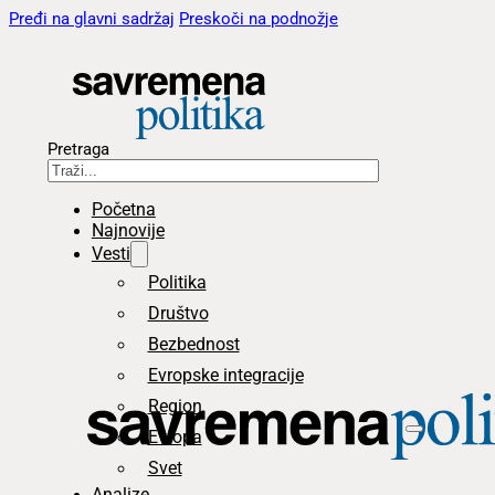
Pređi na glavni sadržaj
Preskoči na podnožje
Pretraga
Početna
Najnovije
Vesti
Politika
Društvo
Bezbednost
Evropske integracije
Region
Evropa
Svet
Analize