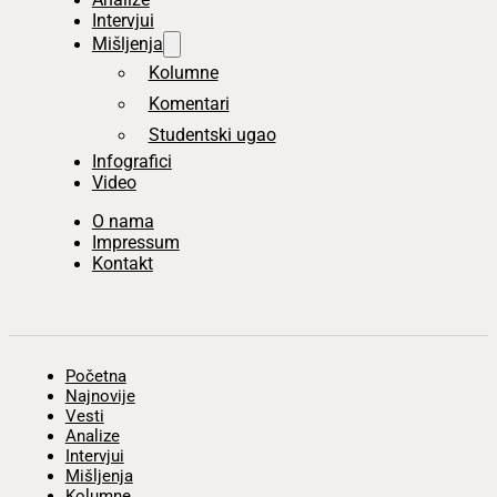
Intervjui
Mišljenja
Kolumne
Komentari
Studentski ugao
Infografici
Video
O nama
Impressum
Kontakt
Početna
Najnovije
Vesti
Analize
Intervjui
Mišljenja
Kolumne