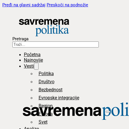
Pređi na glavni sadržaj
Preskoči na podnožje
Pretraga
Početna
Najnovije
Vesti
Politika
Društvo
Bezbednost
Evropske integracije
Region
Evropa
Svet
Analize